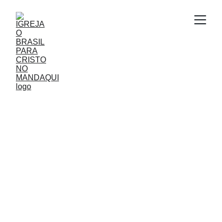
O INÍCIO DA HISTÓRIA
No dia 26 de janeiro de 1988 chegava a São Paulo
(há exatamente seis dias antes do recolhimento de
seu antecessor) o pastor Joel Stevanatto,
acompanhado de sua esposa, Leonor, e suas duas